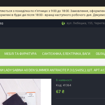
ляються з понеділка по п'ятницю з 9:00 до 18:00. Замовлення, оформлені
рмлені в будні дні після 18:00 - вранці наступного робочого дня. Дякуємо
вул. Любецька, 155, Чернігів
-93
МЕБЛІ ТА ФУРНІТУРА
САНТЕХНІКА, ЕЛЕКТРИКА, ВАГИ
ОБЛА
И LADY SABINA 40 DEN SLIMMER ANTRACITE Р.3 (LS40SL), ШТ. АРТ.41
В наявності
Код:
41364
67 ₴