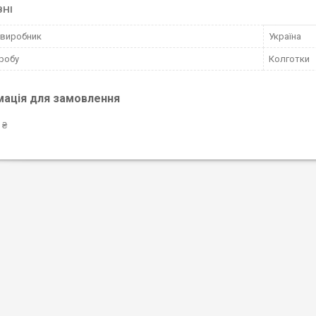
ВНІ
 виробник
Україна
робу
Колготки
мація для замовлення
 ₴