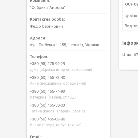
ОСНО
"Фабрика"Аврора"
Країна
Вид ви
Федір Сергійович
Інфор
вул. Любецька, 155, Чернігів, Україна
Ціна:
67
+380 (95) 275-99-29
Діма (обробка інтернет-замовлень)
+380 (50) 465-72-40
Анна (нержавійка, обладнання)
+380 (50) 465-74-93
Катерина (мебелі, стільці)
+380 (50) 465-58-03
Тетяна (касові апарати, сервіс)
+380 (50) 465-83-80
Влада (посуд, побут. техніка)