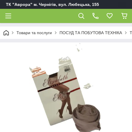
ТК "Аврора" м. Чернігів, вул. Любецька, 155
Товари та послуги
ПОСУД ТА ПОБУТОВА ТЕХНІКА
Т