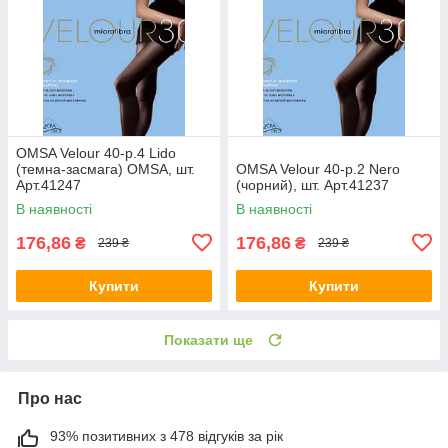
OMSA Velour 40-р.4 Lido
(темна-засмага) OMSA, шт.
OMSA Velour 40-р.2 Nero
Арт.41247
(чорний), шт. Арт.41237
В наявності
В наявності
176,86
176,86
₴
₴
239 ₴
239 ₴
Купити
Купити
Показати ще
Про нас
93% позитивних з 478 відгуків за рік