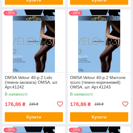
–26%
–26%
OMSA Velour 40-р.2 Lido
OMSA Velour 40-р.2 Marrone
(темна-засмага) OMSA, шт.
scuro (темно-коричневий)
Арт.41242
OMSA, шт. Арт.41243
В наявності
В наявності
176,86
176,86
₴
₴
239 ₴
239 ₴
Купити
Купити
–26%
–26%