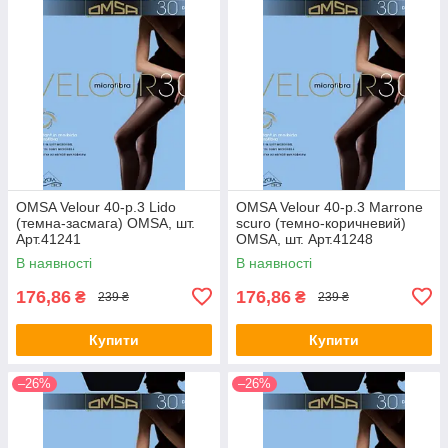
OMSA Velour 40-р.3 Lido
OMSA Velour 40-р.3 Marrone
(темна-засмага) OMSA, шт.
scuro (темно-коричневий)
Арт.41241
OMSA, шт. Арт.41248
В наявності
В наявності
176,86
176,86
₴
₴
239 ₴
239 ₴
Купити
Купити
–26%
–26%