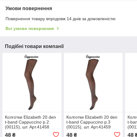
Умови повернення
Повернення товару впродовж 14 днів за домовленістю
Всі умови повернення
Подібні товари компанії
Колготки Elizabeth 20 den
Колготки Elizabeth 20 den
Колг
t-band Cappuccino р.2
t-band Cappuccino р.3
t-ba
(00115), шт. Арт.41458
(00115), шт. Арт.41459
(001
48
48
48
₴
₴