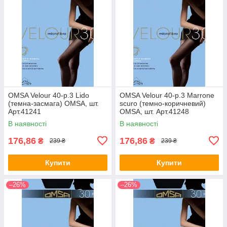
OMSA Velour 40-р.3 Lido
OMSA Velour 40-р.3 Marrone
(темна-засмага) OMSA, шт.
scuro (темно-коричневий)
Арт.41241
OMSA, шт. Арт.41248
В наявності
В наявності
176,86
176,86
₴
₴
239 ₴
239 ₴
Купити
Купити
–26%
–26%