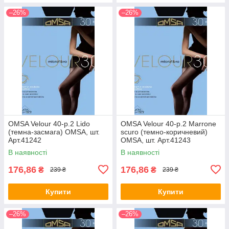
–26%
–26%
OMSA Velour 40-р.2 Lido
OMSA Velour 40-р.2 Marrone
(темна-засмага) OMSA, шт.
scuro (темно-коричневий)
Арт.41242
OMSA, шт. Арт.41243
В наявності
В наявності
176,86
176,86
₴
₴
239 ₴
239 ₴
Купити
Купити
–26%
–26%