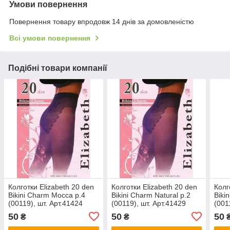
Умови повернення
Повернення товару впродовж 14 днів за домовленістю
Всі умови повернення
Подібні товари компанії
Колготки Elizabeth 20 den
Колготки Elizabeth 20 den
Колг
Bikini Charm Mocca р.4
Bikini Charm Natural р.2
Biki
(00119), шт. Арт.41424
(00119), шт. Арт.41429
(001
50
50
50
₴
₴