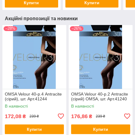
Купити
Купити
Акційні пропозиції та новинки
–28%
–26%
OMSA Velour 40-р.4 Antracite
OMSA Velour 40-р.2 Antracite
(сірий), шт. Арт.41244
(сірий) OMSA, шт. Арт.41240
В наявності
В наявності
172,08
176,86
₴
₴
239 ₴
239 ₴
Купити
Купити