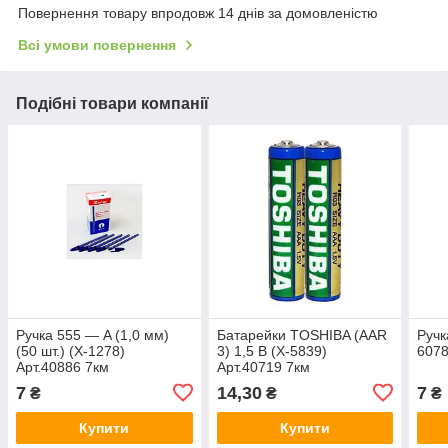
Повернення товару впродовж 14 днів за домовленістю
Всі умови повернення
Подібні товари компанії
Ручка 555 — A (1,0 мм)
Батарейки TOSHIBA (AAR
Ручк
(50 шт.) (X-1278)
3) 1,5 В (X-5839)
6078
Арт.40886 7км
Арт.40719 7км
7
14,30
7
₴
₴
₴
Купити
Купити