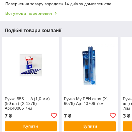
Повернення товару впродовж 14 днів за домовленістю
Всі умови повернення
Подібні товари компанії
Ручка 555 — A (1,0 мм)
Ручка My PEN синя (X-
Ручк
(50 шт.) (X-1278)
6078) Арт.40706 7км
шт.)
Арт.40886 7км
7км
7
7
3
₴
₴
₴
Купити
Купити