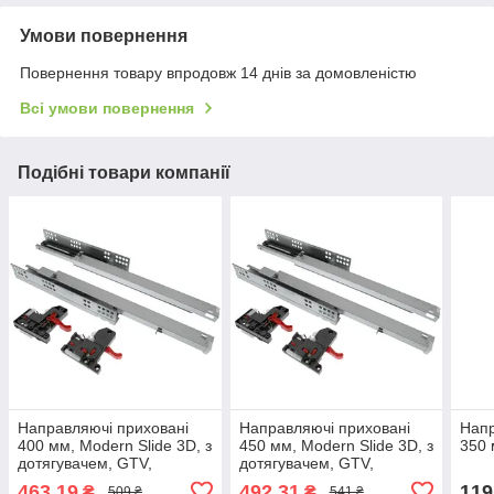
Умови повернення
Повернення товару впродовж 14 днів за домовленістю
Всі умови повернення
Подібні товари компанії
Направляючі приховані
Направляючі приховані
Напр
400 мм, Modern Slide 3D, з
450 мм, Modern Slide 3D, з
350 
дотягувачем, GTV,
дотягувачем, GTV,
Арт.45276
Арт.45275
463,19
492,31
119
₴
₴
509 ₴
541 ₴