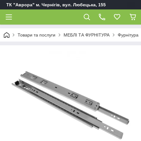
ТК "Аврора" м. Чернігів, вул. Любецька, 155
Товари та послуги
МЕБЛІ ТА ФУРНІТУРА
Фурнітура