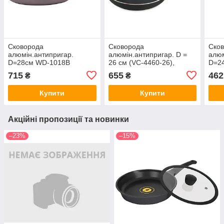
Сковорода
Сковорода
Ско
алюмін.антипригар.
алюмін.антипригар. D =
алюм
D=28см WD-1018B
26 см (VC-4460-26),
D=24
Арт.28752 Well Done
Vincent, Арт.47416
Vinc
715
655
462
₴
₴
Купити
Купити
Акційні пропозиції та новинки
–23%
–15%