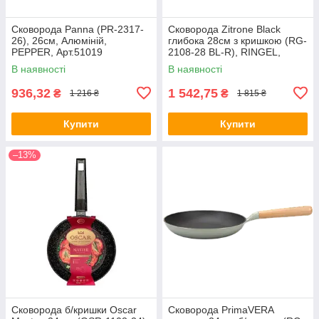
Сковорода Panna (PR-2317-
Сковорода Zitrone Black
26), 26см, Алюміній,
глибока 28см з кришкою (RG-
PEPPER, Арт.51019
2108-28 BL-R), RINGEL,
Арт.68466
В наявності
В наявності
936,32
1 542,75
₴
₴
1 216 ₴
1 815 ₴
Купити
Купити
–13%
Сковорода б/кришки Oscar
Сковорода PrimaVERA