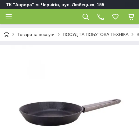
ТК "Аврора" м. Чернігів, вул. Любецька, 155
Товари та послуги
ПОСУД ТА ПОБУТОВА ТЕХНІКА
В