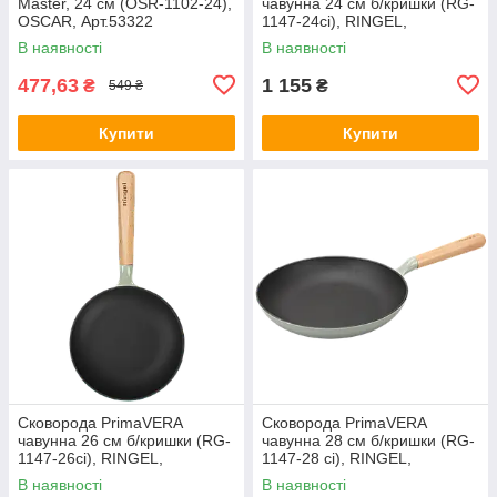
Master, 24 см (OSR-1102-24),
чавунна 24 см б/кришки (RG-
OSCAR, Арт.53322
1147-24ci), RINGEL,
Арт.74481
В наявності
В наявності
477,63
1 155
₴
₴
549 ₴
Купити
Купити
Сковорода PrimaVERA
Сковорода PrimaVERA
чавунна 26 см б/кришки (RG-
чавунна 28 см б/кришки (RG-
1147-26ci), RINGEL,
1147-28 ci), RINGEL,
Арт.74482
Арт.74483
В наявності
В наявності