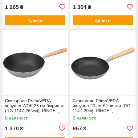
1 265
1 364
₴
₴
Купити
Купити
Сковорода PrimaVERA
Сковорода PrimaVERA
чавунна WOK 26 см б/кришки
чавунна 20 см б/кришки (RG-
(RG-1147-26/wci), RINGEL,
1147-20ci), RINGEL,
Арт.74484
Арт.74480
В наявності
В наявності
1 370
957
₴
₴