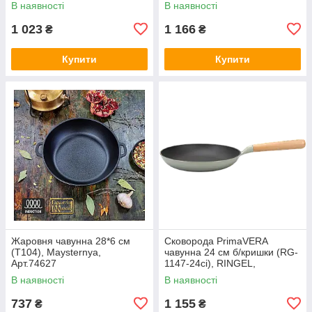
В наявності
В наявності
1 023
1 166
₴
₴
Купити
Купити
Жаровня чавунна 28*6 см
Сковорода PrimaVERA
(Т104), Maysternya,
чавунна 24 см б/кришки (RG-
Арт.74627
1147-24ci), RINGEL,
Арт.74481
В наявності
В наявності
737
1 155
₴
₴