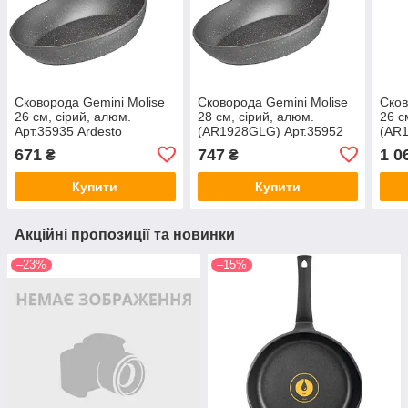
Сковорода Gemini Molise
Сковорода Gemini Molise
Сков
26 см, сірий, алюм.
28 см, сірий, алюм.
26 с
Арт.35935 Ardesto
(AR1928GLG) Арт.35952
(AR1
Ardesto
Арт.
671
747
1 0
₴
₴
Купити
Купити
Акційні пропозиції та новинки
–23%
–15%