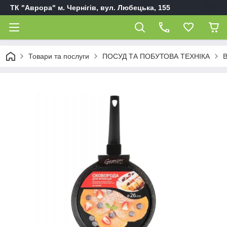
ТК "Аврора" м. Чернігів, вул. Любецька, 155
Товари та послуги
ПОСУД ТА ПОБУТОВА ТЕХНІКА
В