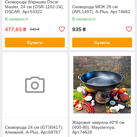
Сковорода б/кришки Oscar
Master, 24 см (OSR-1102-24),
Сковорода WOK 28 см
OSCAR, Арт.53322
(APL1497), A-Plus, Арт.74662
В наявності
В наявності
477,63
935
₴
₴
549 ₴
Купити
Купити
Жаровня чавунна 40*8 см
Сковорода 24 см (GTS0417),
(400-80), Maysternya,
Алюміній, A-Plus, Арт.68767
Арт.74628