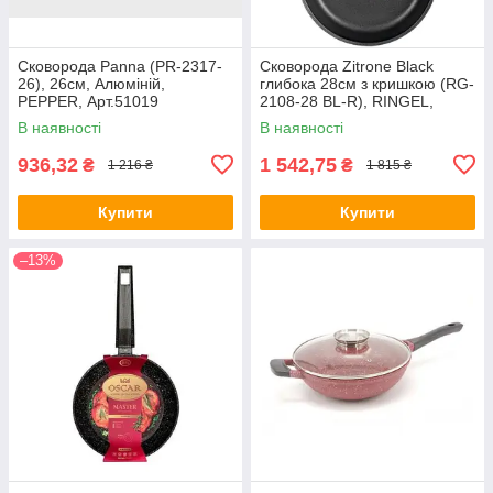
Сковорода Panna (PR-2317-
Сковорода Zitrone Black
26), 26см, Алюміній,
глибока 28см з кришкою (RG-
PEPPER, Арт.51019
2108-28 BL-R), RINGEL,
Арт.68466
В наявності
В наявності
936,32
1 542,75
₴
₴
1 216 ₴
1 815 ₴
Купити
Купити
–13%