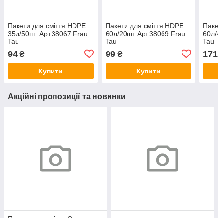
Пакети для сміття HDPE
Пакети для сміття HDPE
Паке
35л/50шт Арт.38067 Frau
60л/20шт Арт.38069 Frau
60л/
Tau
Tau
Tau
94
99
171
₴
₴
Купити
Купити
Акційні пропозиції та новинки