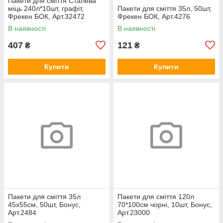
Пакети для сміття Сталева
міць 240л*10шт, графіт,
Пакети для сміття 35л, 50шт,
Фрекен БОК, Арт.32472
Фрекен БОК, Арт.4276
В наявності
В наявності
407
121
₴
₴
Купити
Купити
Пакети для сміття 35л
Пакети для сміття 120л
45х55см, 50шт, Бонус,
70*100см чорні, 10шт, Бонус,
Арт.2484
Арт.23000