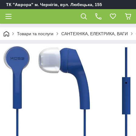
ТК "Аврора" м. Чернігів, вул. Любецька, 155
Товари та послуги
САНТЕХНІКА, ЕЛЕКТРИКА, ВАГИ