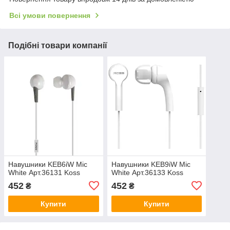
Всі умови повернення
Подібні товари компанії
Навушники KEB6iW Mic
Навушники KEB9iW Mic
White Арт.36131 Koss
White Арт.36133 Koss
452
452
₴
₴
Купити
Купити