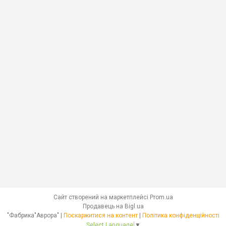
Сайт створений на маркетплейсі
Prom.ua
Продавець на Bigl.ua
"Фабрика"Аврора" |
Поскаржитися на контент
|
Політика конфіденційності
Select Language
▼