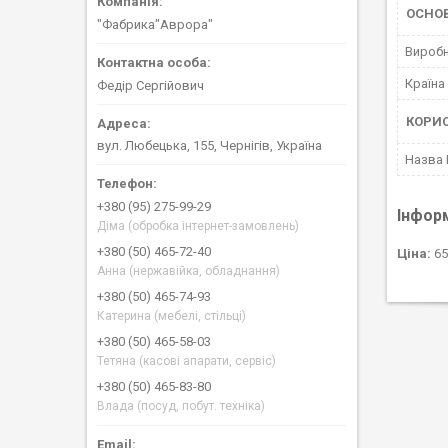
ОСНО
"Фабрика"Аврора"
Вироб
Країна
Федір Сергійович
КОРИ
вул. Любецька, 155, Чернігів, Україна
Назва
+380 (95) 275-99-29
Інфор
Діма (обробка інтернет-замовлень)
+380 (50) 465-72-40
Ціна:
65
Анна (нержавійка, обладнання)
+380 (50) 465-74-93
Катерина (мебелі, стільці)
+380 (50) 465-58-03
Тетяна (касові апарати, сервіс)
+380 (50) 465-83-80
Влада (посуд, побут. техніка)