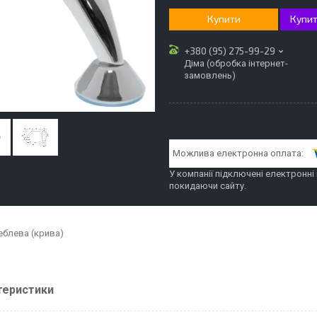
Купити
Купит
+380 (95) 275-99-29
Діма (обробка інтернет-
замовлень)
У компанії підключені електронні
покидаючи сайту.
еблева (крива)
теристики