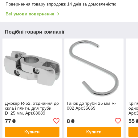
Повернення товару впродовж 14 днів за домовленістю
Всі умови повернення
Подібні товари компанії
Джокер R-52, з'єднання до
Гачок до труби 25 мм R-
Кріп
скла і плити, для труби
002 Арт.35669
одно
D=25 мм, Арт.68089
Арт.
77
8
55
₴
₴
Купити
Купити