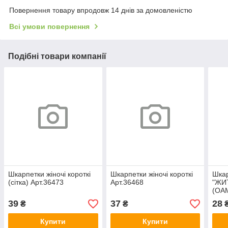
Повернення товару впродовж 14 днів за домовленістю
Всі умови повернення
Подібні товари компанії
Шкарпетки жіночі короткі
Шкарпетки жіночі короткі
Шкар
(сітка) Арт.36473
Арт.36468
"ЖИ
(OAM
39
37
28
₴
₴
Купити
Купити