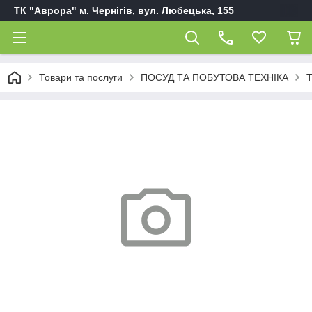
ТК "Аврора" м. Чернігів, вул. Любецька, 155
Товари та послуги
ПОСУД ТА ПОБУТОВА ТЕХНІКА
Т