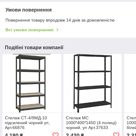
Умови повернення
Повернення товару впродовж 14 днів за домовленістю
Всі умови повернення
Подібні товари компанії
Стелаж СТ-4/9МД-10
Стелаж МС
Сте
підсилений чорний уп,
1000*400*1450 (4 полиці)
1000
Арт.66876
чорний, уп Арт.37633
біли
4 180
2 420
2 3
₴
₴