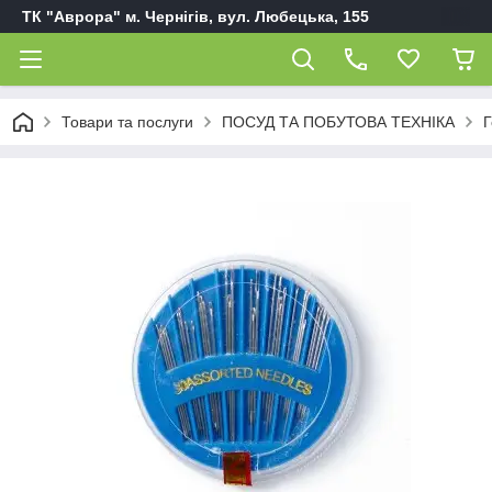
ТК "Аврора" м. Чернігів, вул. Любецька, 155
Товари та послуги
ПОСУД ТА ПОБУТОВА ТЕХНІКА
Г