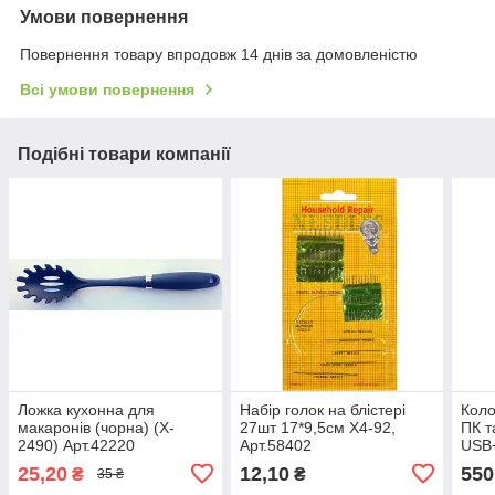
Умови повернення
Повернення товару впродовж 14 днів за домовленістю
Всі умови повернення
Подібні товари компанії
Ложка кухонна для
Набір голок на блістері
Коло
макаронів (чорна) (X-
27шт 17*9,5см Х4-92,
ПК т
2490) Арт.42220
Арт.58402
USB
Арт.
25,20
12,10
550
₴
₴
35 ₴