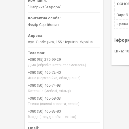
ОСНО
"Фабрика"Аврора"
Вироб
Країна
Федір Сергійович
Інфор
вул. Любецька, 155, Чернігів, Україна
Ціна:
10
+380 (95) 275-99-29
Діма (обробка інтернет-замовлень)
+380 (50) 465-72-40
Анна (нержавійка, обладнання)
+380 (50) 465-74-93
Катерина (мебелі, стільці)
+380 (50) 465-58-03
Тетяна (касові апарати, сервіс)
+380 (50) 465-83-80
Влада (посуд, побут. техніка)