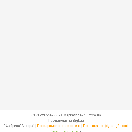
Сайт створений на маркетплейсі
Prom.ua
Продавець на Bigl.ua
"Фабрика"Аврора" |
Поскаржитися на контент
|
Політика конфіденційності
Select Language
▼