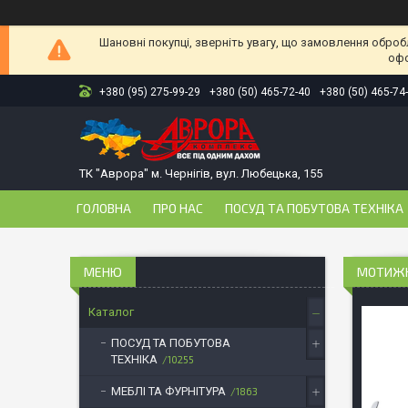
Шановні покупці, зверніть увагу, що замовлення оброб
офо
+380 (95) 275-99-29
+380 (50) 465-72-40
+380 (50) 465-74
ТК "Аврора" м. Чернігів, вул. Любецька, 155
ГОЛОВНА
ПРО НАС
ПОСУД ТА ПОБУТОВА ТЕХНІКА
МОТИЖКА
Каталог
ПОСУД ТА ПОБУТОВА
ТЕХНІКА
10255
МЕБЛІ ТА ФУРНІТУРА
1863