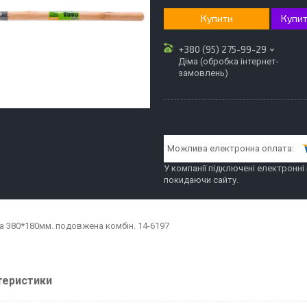
Купити
Купит
+380 (95) 275-99-29
Діма (обробка інтернет-
замовлень)
У компанії підключені електронні
покидаючи сайту.
 380*180мм. подовжена комбін. 14-6197
теристики