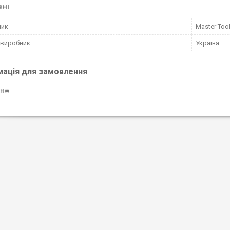
ВНІ
ник
Master Too
 виробник
Україна
мація для замовлення
8 ₴