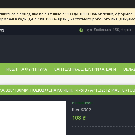
ляються з понеділка по п'ятницю з 9:00 до 18:00. Замовлення, оформлені
рмлені в будні дні після 18:00 - вранці наступного робочого дня. Дякуємо
вул. Любецька, 155, Чернігів
-93
МЕБЛІ ТА ФУРНІТУРА
САНТЕХНІКА, ЕЛЕКТРИКА, ВАГИ
ОБЛА
 380*180ММ. ПОДОВЖЕНА КОМБІН. 14-6197 АРТ.32512 MASTERTO
В наявності
Код:
32512
108 ₴