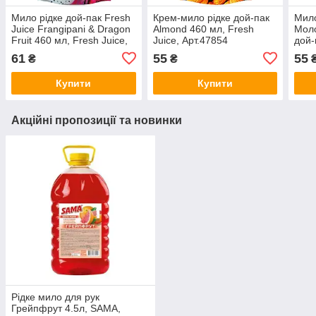
Мило рідке дой-пак Fresh
Крем-мило рідке дой-пак
Мило
Juice Frangipani & Dragon
Almond 460 мл, Fresh
Моло
Fruit 460 мл, Fresh Juice,
Juice, Арт.47854
дой-
Арт.53341
Шарм
61
55
55
₴
₴
Купити
Купити
Акційні пропозиції та новинки
Рідке мило для рук
Грейпфрут 4.5л, SAMA,