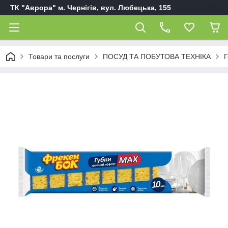
ТК "Аврора" м. Чернігів, вул. Любецька, 155
Товари та послуги
ПОСУД ТА ПОБУТОВА ТЕХНІКА
Г