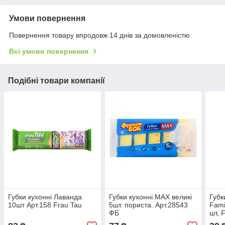
Умови повернення
Повернення товару впродовж 14 днів за домовленістю
Всі умови повернення
Подібні товари компанії
Губки кухонні Лаванда
Губки кухонні MAX великі
Губк
10шт Арт.158 Frau Tau
5шт. пориста. Арт.28543
Fami
ФБ
шт, 
Арт.