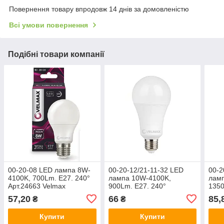
Повернення товару впродовж 14 днів за домовленістю
Всі умови повернення
Подібні товари компанії
00-20-08 LED лампа 8W-
00-20-12/21-11-32 LED
00-2
4100K, 700Lm. Е27. 240°
лампа 10W-4100K,
лам
Арт.24663 Velmax
900Lm. Е27. 240°
1350
Арт.24664 Velmax
Арт.
57,20
66
85,
₴
₴
Купити
Купити