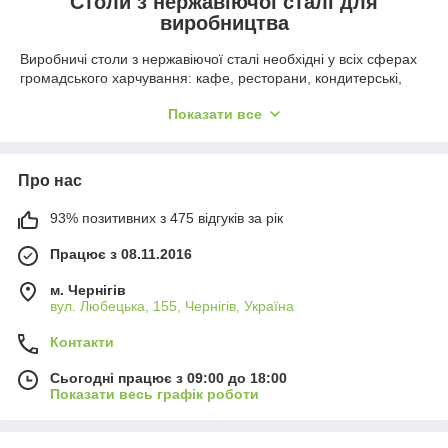
Столи з нержавіючої сталі для
виробництва
Виробничі столи з нержавіючої сталі необхідні у всіх сферах
громадського харчування: кафе, ресторани, кондитерські,
піцерії, столові. Такий обробний стіл необхідний на
Показати все
підприємствах з виробництва різних продуктів харчування,
використовується як додаткова поверхня для кухонного
обладнання та інвентарю.
Про нас
Фабрика «Аврора» пропонує виробничі столи з нержавіючої
сталі різних розмірів з додатковою полицею або без, також
93% позитивних з 475 відгуків за рік
можна замовити стіл-тумбу з нержавійки з полками і
дверцятами. Виробничі столи з нержавійки допомагають
Працює з 08.11.2016
підвищити продуктивність роботи кухарів на кухні відповідно
до діючих санітарно-гігієнічних норм. Такі столи дуже легко
м. Чернігів
мити і дезінфікувати.
вул. Любецька, 155, Чернігів, Україна
Такі столи дозволяють швидко і ефективно виконувати
кухонну роботу, дотримуючись чистоти.
Контакти
Переваги використання виробничих столів з
Сьогодні працює з 09:00 до 18:00
нержавіючої сталі
Показати весь графік роботи
На кухні громадського харчування дуже важливо мати тільки
свіжі продукти, ідеальну чистоту, гігієну і правильне