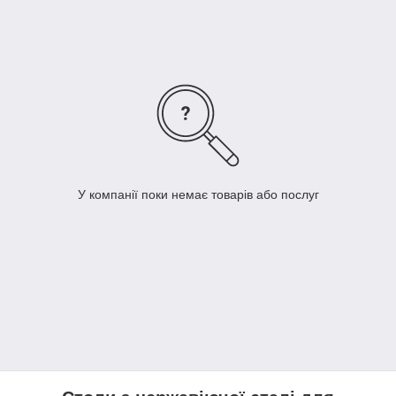
покриттям
- об'ємний борт (висота 50мм,
ширина-10мм)
- полиці суцільні,
решітчасті полиці, висувні ящики
на
телескопічний направляючих (до 3-ох ящиків)
- отвір для відходів
- можливо виготовлення столів у різних цінових
категоріях
У компанії поки немає товарів або послуг
- миттєвий розрахунок
вартості стандартних виробів