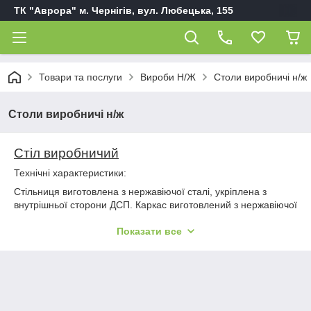
ТК "Аврора" м. Чернігів, вул. Любецька, 155
Товари та послуги
Вироби Н/Ж
Столи виробничі н/ж
Столи виробничі н/ж
Стіл виробничий
Технічні характеристики:
Стільниця виготовлена з нержавіючої сталі, укріплена з
внутрішньої сторони ДСП. Каркас виготовлений з нержавіючої
туби 25*25мм, опори ніжок виготовлені з високоміцної
пластмаси, висота всіх ніжок регулюється, можлива довжина
Показати все
столів від 300мм до 1900 мм з кроком 100мм (крім
1200:найближчий розмір 1160мм), можлива ширина столів від
500мм до 700 мм з кроком 100 мм.)
- каркас з вуглецевої конструкційної сталі з полімерним