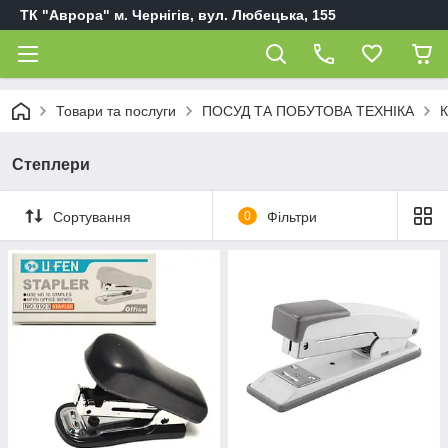
ТК "Аврора" м. Чернігів, вул. Любецька, 155
Товари та послуги
ПОСУД ТА ПОБУТОВА ТЕХНІКА
К
Степлери
Сортування
0
Фільтри