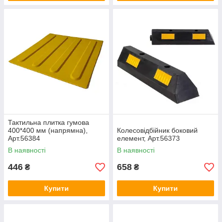
Тактильна плитка гумова
400*400 мм (напрямна),
Колесовідбійник боковий
Арт.56384
елемент, Арт.56373
В наявності
В наявності
446
658
₴
₴
Купити
Купити