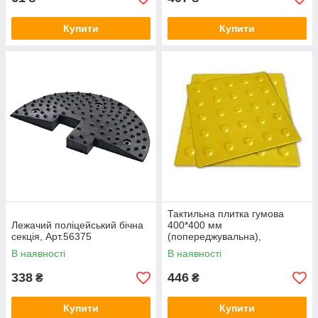
Купити
Купити
Тактильна плитка гумова
Лежачий поліцейський бічна
400*400 мм
секція, Арт.56375
(попереджувальна),
Арт.56383
В наявності
В наявності
338
446
₴
₴
Купити
Купити