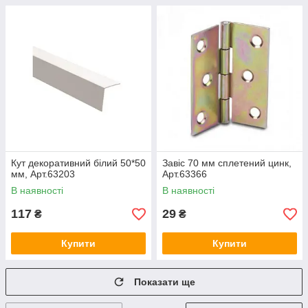
Кут декоративний білий 50*50
Завіс 70 мм сплетений цинк,
мм, Арт.63203
Арт.63366
В наявності
В наявності
117
29
₴
₴
Купити
Купити
Показати ще