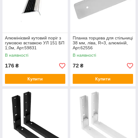
Алюмінієвий кутовий поріг з
Планка торцева для стільниці
гумовою вставкою УЛ 151 БП
38 мм, ліва, R=3, алюміній,
1,0м, Арт.59831
Арт.62556
В наявності
В наявності
176
72
₴
₴
Купити
Купити