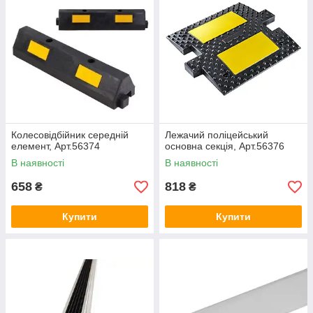
Колесовідбійник середній
Лежачий поліцейський
елемент, Арт.56374
основна секція, Арт.56376
В наявності
В наявності
658
818
₴
₴
Купити
Купити