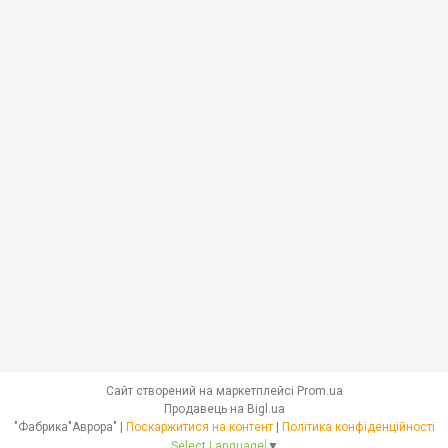
Сайт створений на маркетплейсі
Prom.ua
Продавець на Bigl.ua
"Фабрика"Аврора" |
Поскаржитися на контент
|
Політика конфіденційності
Select Language
▼