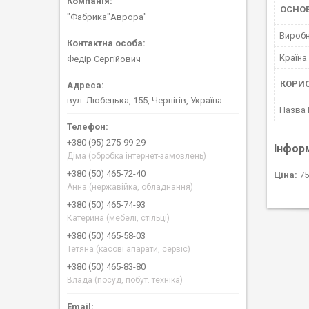
ОСНО
"Фабрика"Аврора"
Вироб
Країна
Федір Сергійович
КОРИ
вул. Любецька, 155, Чернігів, Україна
Назва
+380 (95) 275-99-29
Інфор
Діма (обробка інтернет-замовлень)
+380 (50) 465-72-40
Ціна:
75
Анна (нержавійка, обладнання)
+380 (50) 465-74-93
Катерина (мебелі, стільці)
+380 (50) 465-58-03
Тетяна (касові апарати, сервіс)
+380 (50) 465-83-80
Влада (посуд, побут. техніка)