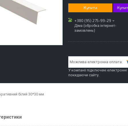
Купити
Купит
+380 (95) 275-99-29
Діма (обробка інтернет-
замовлень)
У компанії підключені електронні
покидаючи сайту.
оративний білий 30*30 мм
теристики