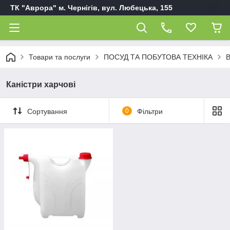
ТК "Аврора" м. Чернігів, вул. Любецька, 155
Товари та послуги
ПОСУД ТА ПОБУТОВА ТЕХНІКА
В
Каністри харчові
Сортування
0
Фільтри