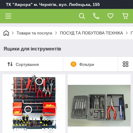
ТК "Аврора" м. Чернігів, вул. Любецька, 155
Товари та послуги
ПОСУД ТА ПОБУТОВА ТЕХНІКА
Г
Ящики для інструментів
Сортування
0
Фільтри