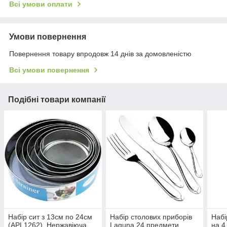
Всі умови оплати
Умови повернення
Повернення товару впродовж 14 днів за домовленістю
Всі умови повернення
Подібні товари компанії
Набір сит з 13см по 24см
Набір столових приборів
Набі
(APL1262), Нержавіюча
Laguna 24 предмети
на 4