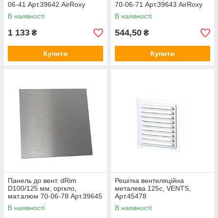
06-41 Арт.39642 AirRoxy
70-06-71 Арт.39643 AirRoxy
В наявності
В наявності
1 133
544,50
₴
₴
Купити
Купити
Панель до вент. dRim
Решітка вентиляційна
D100/125 мм, оргкло,
металева 125с, VENTS,
мат.алюм 70-06-78 Арт.39645
Арт.45478
AirRoxy
В наявності
В наявності