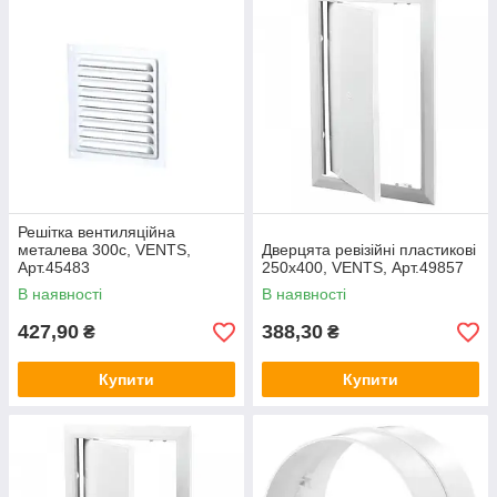
Решітка вентиляційна
металева 300с, VENTS,
Дверцята ревізійні пластикові
Арт.45483
250х400, VENTS, Арт.49857
В наявності
В наявності
427,90
388,30
₴
₴
Купити
Купити