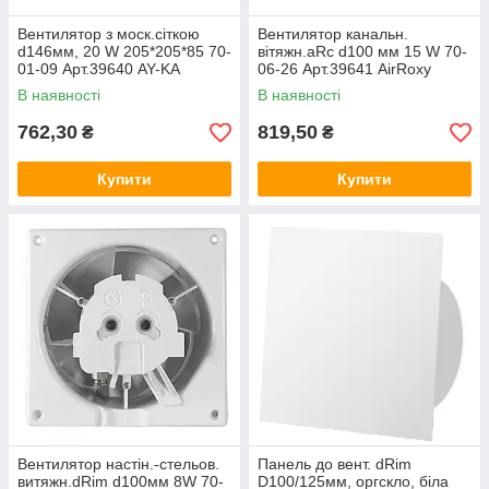
Вентилятор з моск.сіткою
Вентилятор канальн.
d146мм, 20 W 205*205*85 70-
вітяжн.aRc d100 мм 15 W 70-
01-09 Арт.39640 AY-KA
06-26 Арт.39641 AirRoxy
В наявності
В наявності
762,30
819,50
₴
₴
Купити
Купити
Вентилятор настін.-стельов.
Панель до вент. dRim
витяжн.dRim d100мм 8W 70-
D100/125мм, оргскло, біла