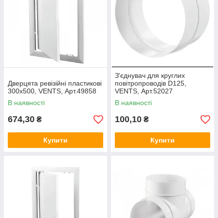
З'єднувач для круглих
Дверцята ревізійні пластикові
повітропроводів D125,
300х500, VENTS, Арт.49858
VENTS, Арт.52027
В наявності
В наявності
674,30
100,10
₴
₴
Купити
Купити