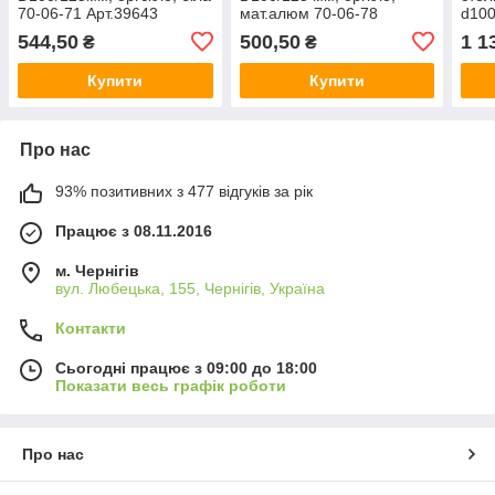
70-06-71 Арт.39643
мат.алюм 70-06-78
d10
AirRoxy
Арт.39645 AirRoxy
Арт.
544,50
500,50
1 1
₴
₴
Купити
Купити
Про нас
93% позитивних з 477 відгуків за рік
Працює з 08.11.2016
м. Чернігів
вул. Любецька, 155, Чернігів, Україна
Контакти
Сьогодні працює з 09:00 до 18:00
Показати весь графік роботи
Про нас