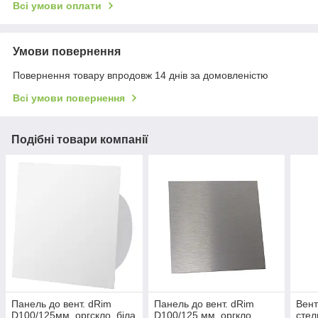
Всі умови оплати
Умови повернення
Повернення товару впродовж 14 днів за домовленістю
Всі умови повернення
Подібні товари компанії
Панель до вент. dRim
Панель до вент. dRim
Вент
D100/125мм, оргскло, біла
D100/125 мм, оргкло,
стел