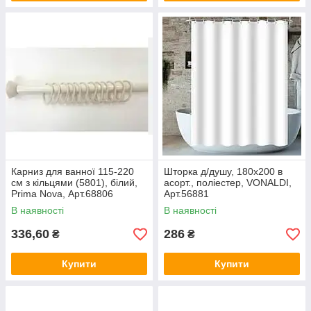
Карниз для ванної 115-220
Шторка д/душу, 180х200 в
см з кільцями (5801), білий,
асорт., поліестер, VONALDI,
Prima Nova, Арт.68806
Арт.56881
В наявності
В наявності
336,60
286
₴
₴
Купити
Купити