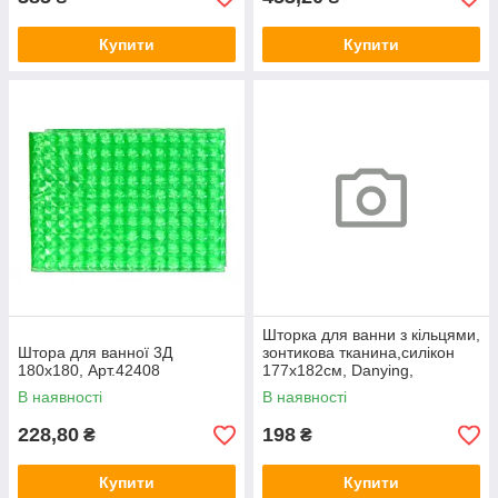
Купити
Купити
Шторка для ванни з кільцями,
Штора для ванної 3Д
зонтикова тканина,силікон
180х180, Арт.42408
177х182см, Danying,
Арт.68339
В наявності
В наявності
228,80
198
₴
₴
Купити
Купити