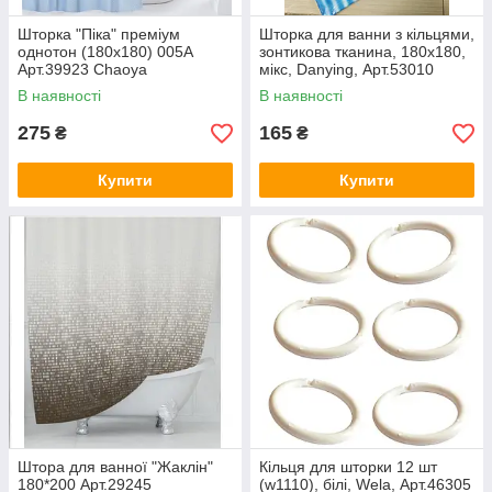
Шторка "Піка" преміум
Шторка для ванни з кільцями,
однотон (180х180) 005А
зонтикова тканина, 180х180,
Арт.39923 Chaoya
мікс, Danying, Арт.53010
В наявності
В наявності
275
165
₴
₴
Купити
Купити
Штора для ванної "Жаклін"
Кільця для шторки 12 шт
180*200 Арт.29245
(w1110), білі, Wela, Арт.46305