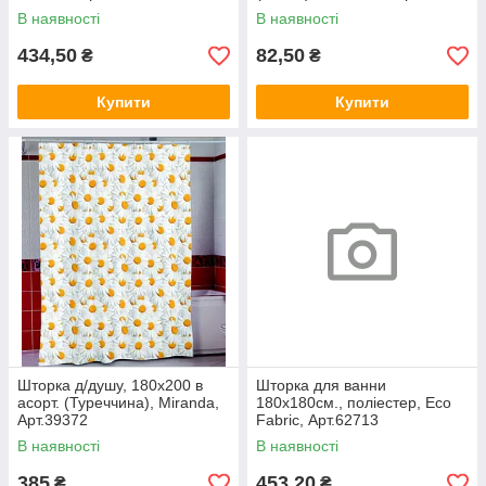
В наявності
В наявності
434,50
82,50
₴
₴
Купити
Купити
Шторка д/душу, 180х200 в
Шторка для ванни
асорт. (Туреччина), Miranda,
180х180см., поліестер, Eco
Арт.39372
Fabric, Арт.62713
В наявності
В наявності
385
453,20
₴
₴