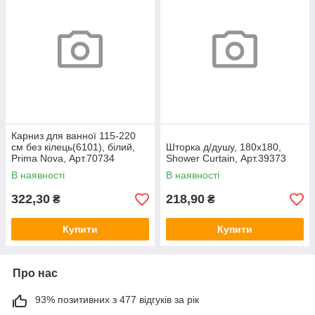
Карниз для ванної 115-220
см без кілець(6101), білий,
Шторка д/душу, 180х180,
Prima Nova, Арт.70734
Shower Curtain, Арт.39373
В наявності
В наявності
322,30
218,90
₴
₴
Купити
Купити
Про нас
93% позитивних з 477 відгуків за рік