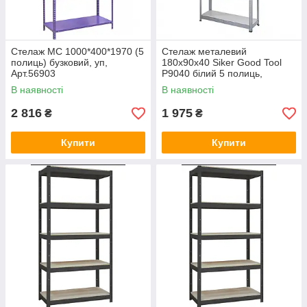
Стелаж МС 1000*400*1970 (5
Стелаж металевий
полиць) бузковий, уп,
180х90х40 Siker Good Tool
Арт.56903
P9040 білий 5 полиць,
Арт.62907
В наявності
В наявності
2 816
1 975
₴
₴
Купити
Купити