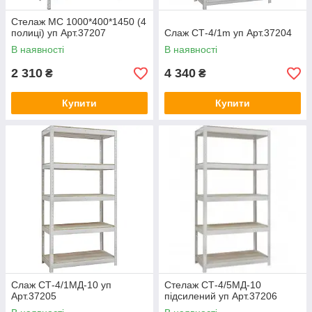
Стелаж МС 1000*400*1450 (4
полиці) уп Арт.37207
Слаж СТ-4/1m уп Арт.37204
В наявності
В наявності
2 310
4 340
₴
₴
Купити
Купити
Слаж СТ-4/1МД-10 уп
Стелаж СТ-4/5МД-10
Арт.37205
підсилений уп Арт.37206