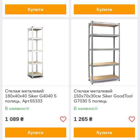
Купити
Купити
Стелаж металевий
Стелаж металевий
180х40х40 Siker G4040 5
150х70х30см Siker GoodTool
полиць, Арт.65333
G7030 5 полиць
оцинкований, Арт.61294
В наявності
В наявності
1 089
1 265
₴
₴
Купити
Купити