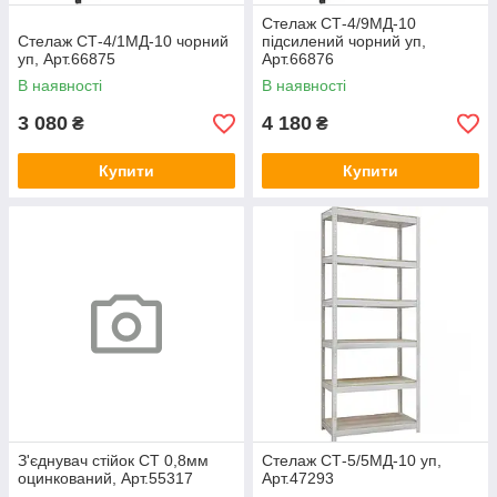
Стелаж СТ-4/9МД-10
Стелаж СТ-4/1МД-10 чорний
підсилений чорний уп,
уп, Арт.66875
Арт.66876
В наявності
В наявності
3 080
4 180
₴
₴
Купити
Купити
З'єднувач стійок СТ 0,8мм
Стелаж СТ-5/5МД-10 уп,
оцинкований, Арт.55317
Арт.47293