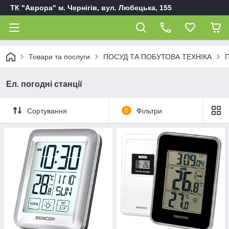
ТК "Аврора" м. Чернігів, вул. Любецька, 155
Товари та послуги
ПОСУД ТА ПОБУТОВА ТЕХНІКА
П
Ел. погодні станції
Сортування
0
Фільтри