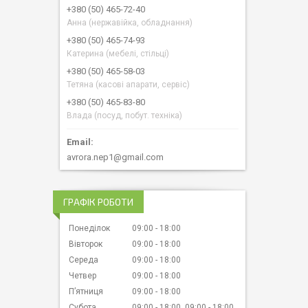
+380 (50) 465-72-40
Анна (нержавійка, обладнання)
+380 (50) 465-74-93
Катерина (мебелі, стільці)
+380 (50) 465-58-03
Тетяна (касові апарати, сервіс)
+380 (50) 465-83-80
Влада (посуд, побут. техніка)
avrora.nep1@gmail.com
ГРАФІК РОБОТИ
Понеділок
09:00
18:00
Вівторок
09:00
18:00
Середа
09:00
18:00
Четвер
09:00
18:00
Пʼятниця
09:00
18:00
Субота
09:00
18:00
09:00
18:00