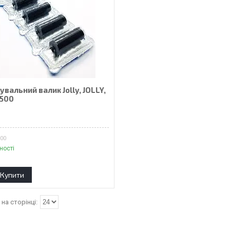
вальний валик Jolly, JOLLY,
3500
₴
500
ності
Купити