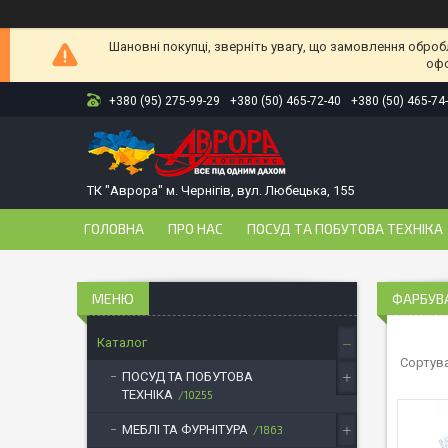
Шановні покупці, зверніть увагу, що замовлення оброб
офо
+380 (95) 275-99-29
+380 (50) 465-72-40
+380 (50) 465-74
ТК "Аврора" м. Чернігів, вул. Любецька, 155
ГОЛОВНА
ПРО НАС
ПОСУД ТА ПОБУТОВА ТЕХНІКА
ФАРБУВ
Каталог
ПОСУД ТА ПОБУТОВА
ТЕХНІКА
10255
МЕБЛІ ТА ФУРНІТУРА
1863