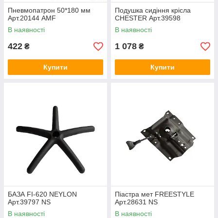
Пневмопатрон 50*180 мм
Подушка сидіння крісла
Арт.20144 AMF
CHESTER Арт.39598
В наявності
В наявності
422
1 078
₴
₴
Купити
Купити
БАЗА FI-620 NEYLON
Піастра мет FREESTYLE
Арт.39797 NS
Арт.28631 NS
В наявності
В наявності