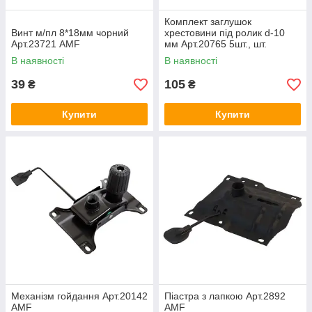
Комплект заглушок
Винт м/пл 8*18мм чорний
хрестовини під ролик d-10
Арт.23721 AMF
мм Арт.20765 5шт., шт.
В наявності
В наявності
39
105
₴
₴
Купити
Купити
Механізм гойдання Арт.20142
Піастра з лапкою Арт.2892
AMF
AMF