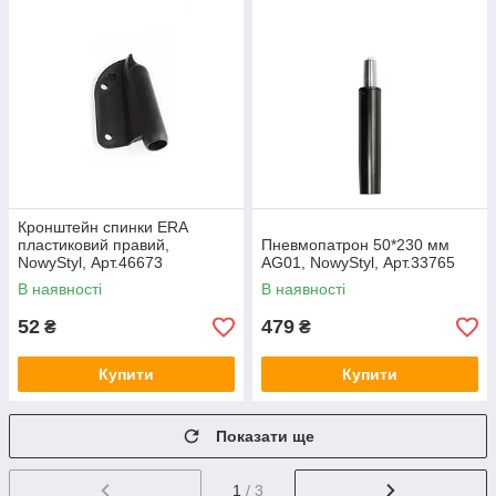
Кронштейн спинки ERA
пластиковий правий,
Пневмопатрон 50*230 мм
NowyStyl, Арт.46673
AG01, NowyStyl, Арт.33765
В наявності
В наявності
52
479
₴
₴
Купити
Купити
Показати ще
1
/ 3