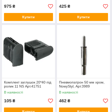
975
425
₴
₴
Купити
Купити
Комплект заглушок 20*40 під
Пневмопатрон 50 мм хром,
ролик 11 NS Арт.41751
NowyStyl, Арт.3989
В наявності
В наявності
105
462
₴
₴
Купити
Купити