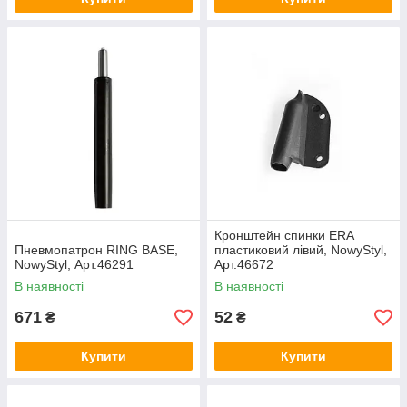
Кронштейн спинки ERA
Пневмопатрон RING BASE,
пластиковий лівий, NowyStyl,
NowyStyl, Арт.46291
Арт.46672
В наявності
В наявності
671
52
₴
₴
Купити
Купити