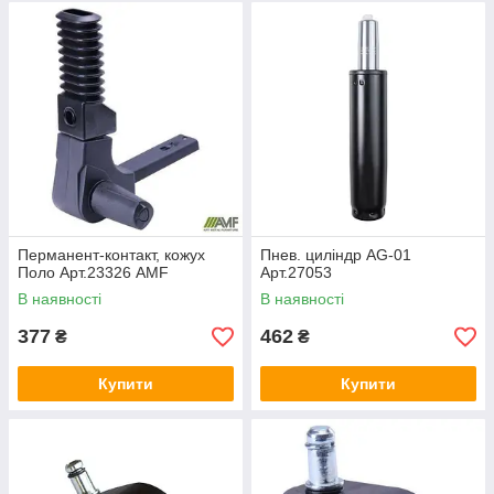
Перманент-контакт, кожух
Пнев. циліндр AG-01
Поло Арт.23326 AMF
Арт.27053
В наявності
В наявності
377
462
₴
₴
Купити
Купити