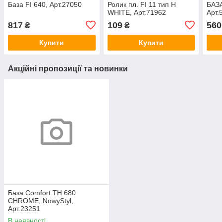
База FI 640, Арт.27050
Ролик пл. FI 11 тип H
БАЗА
WHITE, Арт.71962
Арт.
817
109
560
₴
₴
Купити
Купити
Акційні пропозиції та новинки
База Comfort TH 680
CHROME, NowyStyl,
Арт.23251
В наявності