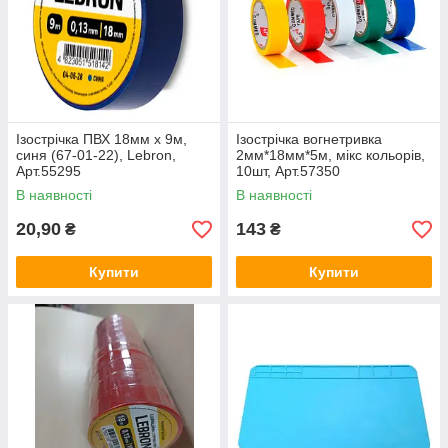
Ізострічка ПВХ 18мм х 9м,
Ізострічка вогнетривка
синя (67-01-22), Lebron,
2мм*18мм*5м, мікс кольорів,
Арт.55295
10шт, Арт.57350
В наявності
В наявності
20,90
143
₴
₴
Купити
Купити