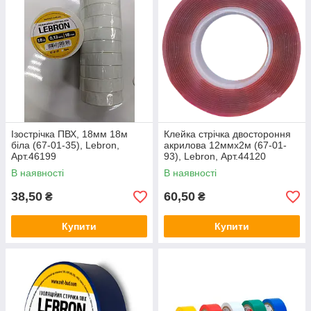
Ізострічка ПВХ, 18мм 18м
Клейка стрічка двостороння
біла (67-01-35), Lebron,
акрилова 12ммх2м (67-01-
Арт.46199
93), Lebron, Арт.44120
В наявності
В наявності
38,50
60,50
₴
₴
Купити
Купити