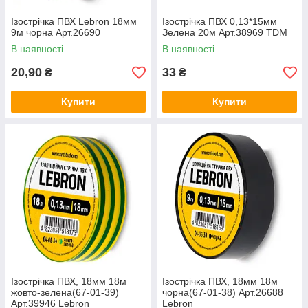
Ізострічка ПВХ Lebron 18мм
Ізострічка ПВХ 0,13*15мм
9м чорна Арт.26690
Зелена 20м Арт.38969 TDM
В наявності
В наявності
20,90
33
₴
₴
Купити
Купити
Ізострічка ПВХ, 18мм 18м
Ізострічка ПВХ, 18мм 18м
жовто-зелена(67-01-39)
чорна(67-01-38) Арт.26688
Арт.39946 Lebron
Lebron