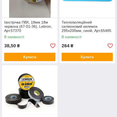
Ізострічка ПВХ, 18мм 18м
Теплоізоляційний
червона (67-01-36), Lebron,
силіконовий килимок
Арт.57370
295х200мм, синій, Арт.65485
В наявності
В наявності
38,50
264
₴
₴
Купити
Купити