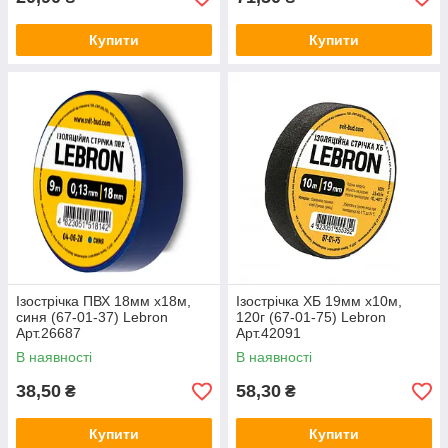
Купити
Купити
Ізострічка ПВХ 18мм х18м,
Ізострічка ХБ 19мм х10м,
синя (67-01-37) Lebron
120г (67-01-75) Lebron
Арт.26687
Арт.42091
В наявності
В наявності
38,50
58,30
₴
₴
Купити
Купити