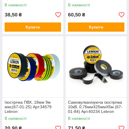
В наявності
В наявності
38,50
60,50
₴
₴
Купити
Купити
Ізострічка ПВХ, 18мм 9м
Самовулканізуюча ізострічка
мікс(67-01-25) Арт.34579
10кВ, 0,76ммХ25ммХ5м (67-
Lebron
01-84) Арт.40234 Lebron
В наявності
В наявності
20,90
71,50
₴
₴