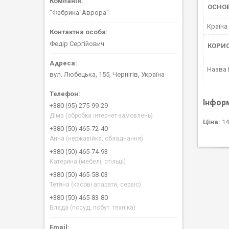
ОСНОВ
"Фабрика"Аврора"
Країна
Федір Сергійович
КОРИ
Назва
вул. Любецька, 155, Чернігів, Україна
Інфор
+380 (95) 275-99-29
Діма (обробка інтернет-замовлень)
Ціна:
14
+380 (50) 465-72-40
Анна (нержавійка, обладнання)
+380 (50) 465-74-93
Катерина (мебелі, стільці)
+380 (50) 465-58-03
Тетяна (касові апарати, сервіс)
+380 (50) 465-83-80
Влада (посуд, побут. техніка)