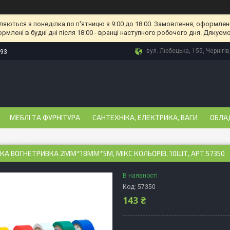
ляються з понеділка по п'ятницю з 9:00 до 18:00. Замовлення, оформлені
рмлені в будні дні після 18:00 - вранці наступного робочого дня. Дякуємо
вул. Любецька, 155, Чернігів
-93
МЕБЛІ ТА ФУРНІТУРА
САНТЕХНІКА, ЕЛЕКТРИКА, ВАГИ
ОБЛА
ЧКА ВОГНЕТРИВКА 2ММ*18ММ*5М, МІКС КОЛЬОРІВ, 10ШТ, АРТ.57350
В наявності
Код:
57350
143 ₴