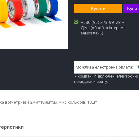
Купити
Купит
+380 (95) 275-99-29
Діма (обробка інтернет-
замовлень)
У компанії підключені електронні
покидаючи сайту.
чка вогнетривка 2мм*18мм*5м, мікс кольорів, 10шт
теристики