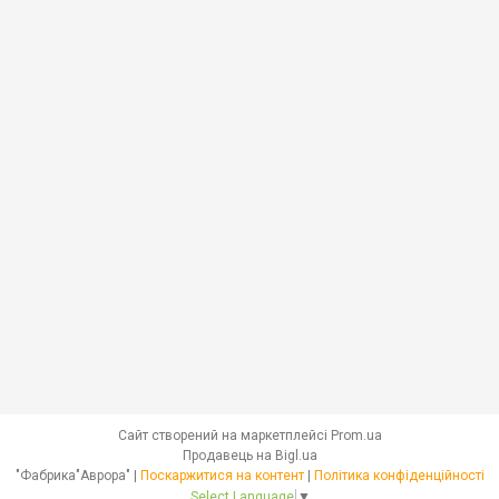
Сайт створений на маркетплейсі
Prom.ua
Продавець на Bigl.ua
"Фабрика"Аврора" |
Поскаржитися на контент
|
Політика конфіденційності
Select Language
▼