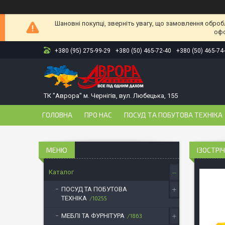
Шановні покупці, зверніть увагу, що замовлення оброб
офо
+380 (95) 275-99-29
+380 (50) 465-72-40
+380 (50) 465-74
ТК "Аврора" м. Чернігів, вул. Любецька, 155
ГОЛОВНА
ПРО НАС
ПОСУД ТА ПОБУТОВА ТЕХНІКА
ІЗОСТРІ
Каталог
ПОСУД ТА ПОБУТОВА
ТЕХНІКА
10255
МЕБЛІ ТА ФУРНІТУРА
1863