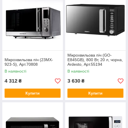
Мікрохвильова піч (GO-
Мікрохвильова піч (23MX-
E845GB), 800 Вт, 20 л, чорна,
923-S), Арт.70808
Ardesto, Арт.55194
В наявності
В наявності
4 312
3 630
₴
₴
Купити
Купити