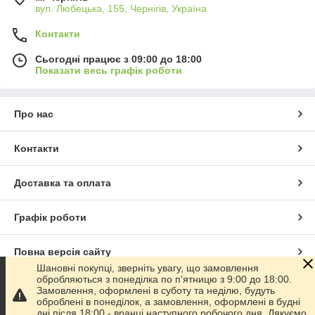
вул. Любецька, 155, Чернігів, Україна
Контакти
Сьогодні працює з 09:00 до 18:00
Показати весь графік роботи
Про нас
Контакти
Доставка та оплата
Графік роботи
Повна версія сайту
Шановні покупці, зверніть увагу, що замовлення
обробляються з понеділка по п'ятницю з 9:00 до 18:00.
Сайт створено на маркетплейсі
Prom.ua
Замовлення, оформлені в суботу та неділю, будуть
оброблені в понеділок, а замовлення, оформлені в будні
дні після 18:00 - вранці наступного робочого дня. Дякуємо