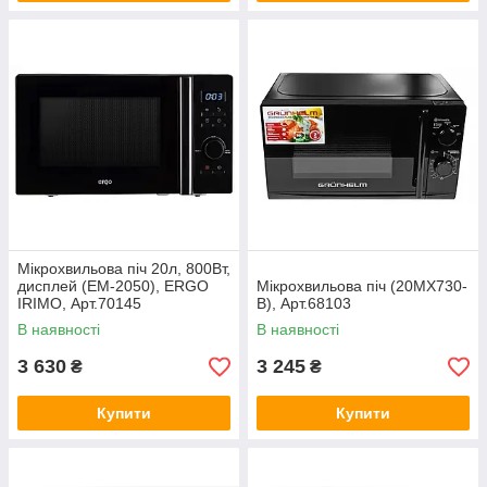
Мікрохвильова піч 20л, 800Вт,
дисплей (EM-2050), ERGO
Мікрохвильова піч (20MX730-
IRIMO, Арт.70145
B), Арт.68103
В наявності
В наявності
3 630
3 245
₴
₴
Купити
Купити