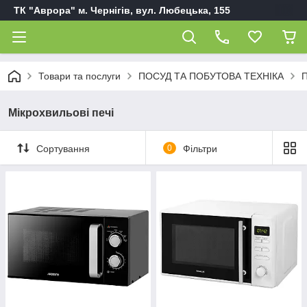
ТК "Аврора" м. Чернігів, вул. Любецька, 155
Товари та послуги
ПОСУД ТА ПОБУТОВА ТЕХНІКА
П
Мікрохвильові печі
Сортування
0
Фільтри