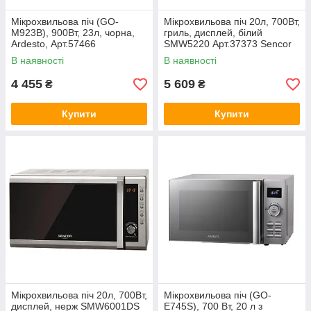
Мікрохвильова піч (GO-
Мікрохвильова піч 20л, 700Вт,
M923B), 900Вт, 23л, чорна,
гриль, дисплей, білий
Ardesto, Арт.57466
SMW5220 Арт.37373 Sencor
В наявності
В наявності
4 455
5 609
₴
₴
Купити
Купити
Мікрохвильова піч 20л, 700Вт,
Мікрохвильова піч (GO-
дисплей, нерж SMW6001DS
E745S), 700 Вт, 20 л з