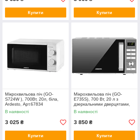
Купити
Купити
Мікрохвильова піч (GO-
Мікрохвильова піч (GO-
S724W ), 700Вт, 20л, біла,
E735S), 700 Вт, 20 л з
Ardesto, Арт.67834
дзеркальними дверцятами,
срібляста, Ardesto, Арт.37358
В наявності
В наявності
3 025
3 850
₴
₴
Купити
Купити