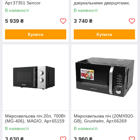
Арт.37351 Sencor
дзеркальними дверцятами,
срібляста, Ardesto, Арт.55193
В наявності
В наявності
5 939
3 740
₴
₴
Купити
Купити
Мікрохвильова піч 20л, 700Вт
Мікрохвильова піч (20MX920-
(MG-406), MAGIO, Арт.65159
GB), Grunhelm, Арт.66269
В наявності
В наявності
3 630
3 960
₴
₴