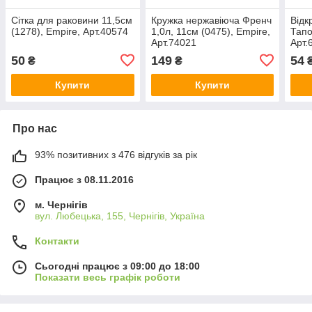
Сітка для раковини 11,5см
Кружка нержавіюча Френч
Відк
(1278), Empire, Арт.40574
1,0л, 11см (0475), Empire,
Тапо
Арт.74021
Арт.
50
149
54
₴
₴
Купити
Купити
Про нас
93% позитивних з 476 відгуків за рік
Працює з 08.11.2016
м. Чернігів
вул. Любецька, 155, Чернігів, Україна
Контакти
Сьогодні працює з 09:00 до 18:00
Показати весь графік роботи