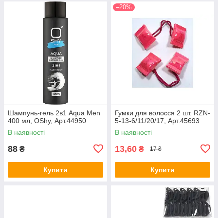
–20%
Шампунь-гель 2в1 Aqua Men
Гумки для волосся 2 шт. RZN-
400 мл, OShy, Арт.44950
5-13-6/11/20/17, Арт.45693
В наявності
В наявності
88
13,60
₴
₴
17 ₴
Купити
Купити