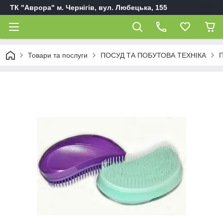
ТК "Аврора" м. Чернігів, вул. Любецька, 155
Товари та послуги
ПОСУД ТА ПОБУТОВА ТЕХНІКА
П