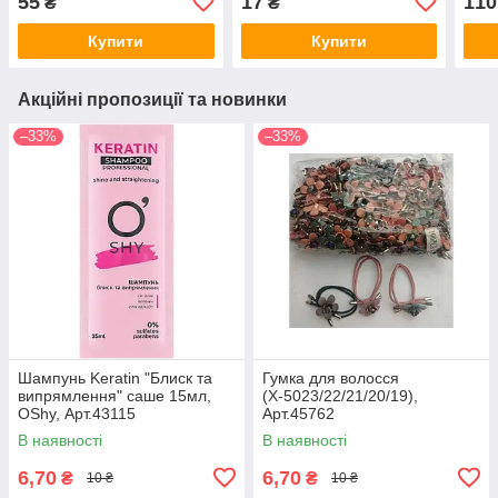
55
17
110
₴
₴
Купити
Купити
Акційні пропозиції та новинки
–33%
–33%
Шампунь Keratin "Блиск та
Гумка для волосся
випрямлення" саше 15мл,
(Х-5023/22/21/20/19),
OShy, Арт.43115
Арт.45762
В наявності
В наявності
6,70
6,70
₴
₴
10 ₴
10 ₴