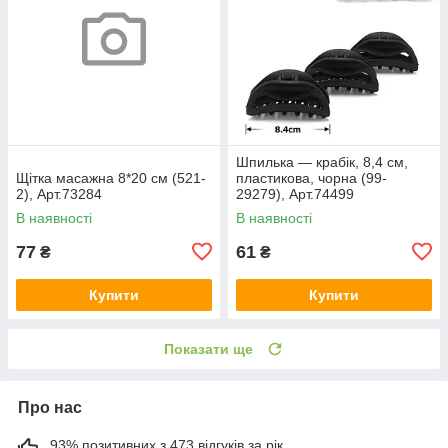
Шпилька — крабік, 8,4 см,
Щітка масажна 8*20 см (521-
пластикова, чорна (99-
2), Арт.73284
29279), Арт.74499
В наявності
В наявності
77
61
₴
₴
Купити
Купити
Показати ще
Про нас
93% позитивних з 473 відгуків за рік