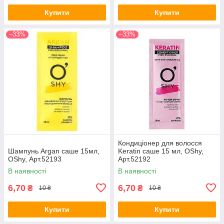
Купити
Купити
–33%
–33%
Кондиціонер для волосся
Шампунь Argan саше 15мл,
Keratin саше 15 мл, OShy,
OShy, Арт.52193
Арт.52192
В наявності
В наявності
6,70
6,70
₴
₴
10 ₴
10 ₴
Купити
Купити