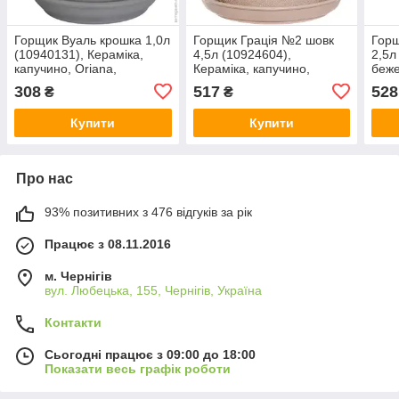
Горщик Вуаль крошка 1,0л
Горщик Грація №2 шовк
Горщ
(10940131), Кераміка,
4,5л (10924604),
2,5л
капучино, Oriana,
Кераміка, капучино,
беже
Арт.66796
Oriana, Арт.66797
308
517
528
₴
₴
Купити
Купити
Про нас
93% позитивних з 476 відгуків за рік
Працює з 08.11.2016
м. Чернігів
вул. Любецька, 155, Чернігів, Україна
Контакти
Сьогодні працює з 09:00 до 18:00
Показати весь графік роботи