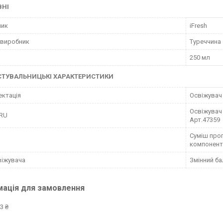
ВНІ
ник
iFresh
 виробник
Туреччина
250 мл
СТУВАЛЬНИЦЬКІ ХАРАКТЕРИСТИКИ
ктація
Освіжувач
Освіжувач 
 RU
Арт.47359
Суміш проп
компонентн
віжувача
Змінний б
мація для замовлення
3 ₴