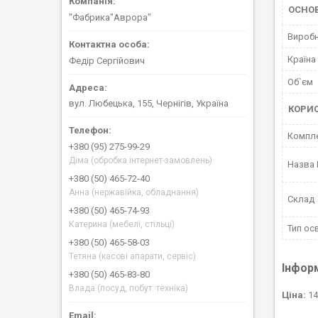
ОСНО
"Фабрика"Аврора"
Вироб
Країна
Федір Сергійович
Об`єм
вул. Любецька, 155, Чернігів, Україна
КОРИ
Компле
+380 (95) 275-99-29
Діма (обробка інтернет-замовлень)
Назва
+380 (50) 465-72-40
Анна (нержавійка, обладнання)
Склад
+380 (50) 465-74-93
Катерина (мебелі, стільці)
Тип ос
+380 (50) 465-58-03
Тетяна (касові апарати, сервіс)
Інфор
+380 (50) 465-83-80
Влада (посуд, побут. техніка)
Ціна:
14