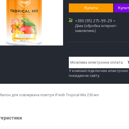
Купити
Купит
+380 (95) 275-99-29
Діма (обробка інтернет-
замовлень)
У компанії підключені електронні
покидаючи сайту.
балон для освіжувача повітря iFresh Tropical Mix 250 мл
теристики