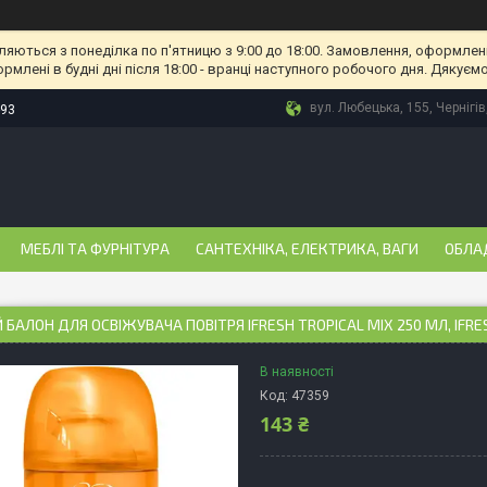
ляються з понеділка по п'ятницю з 9:00 до 18:00. Замовлення, оформлені
рмлені в будні дні після 18:00 - вранці наступного робочого дня. Дякуємо
вул. Любецька, 155, Чернігів
-93
МЕБЛІ ТА ФУРНІТУРА
САНТЕХНІКА, ЕЛЕКТРИКА, ВАГИ
ОБЛА
 БАЛОН ДЛЯ ОСВІЖУВАЧА ПОВІТРЯ IFRESH TROPICAL MIX 250 МЛ, IFRE
В наявності
Код:
47359
143 ₴