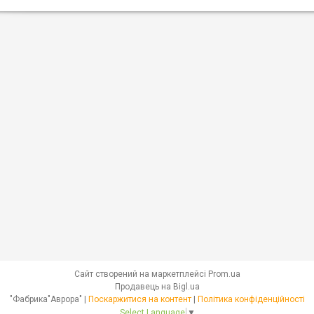
Сайт створений на маркетплейсі
Prom.ua
Продавець на Bigl.ua
"Фабрика"Аврора" |
Поскаржитися на контент
|
Політика конфіденційності
Select Language
▼