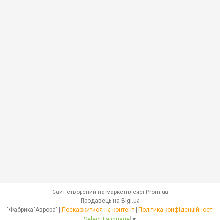
Сайт створений на маркетплейсі
Prom.ua
Продавець на Bigl.ua
"Фабрика"Аврора" |
Поскаржитися на контент
|
Політика конфіденційності
Select Language
▼