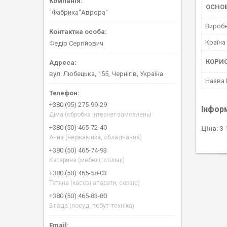
ОСНОВ
"Фабрика"Аврора"
Вироб
Країна
Федір Сергійович
КОРИ
вул. Любецька, 155, Чернігів, Україна
Назва
+380 (95) 275-99-29
Інфор
Діма (обробка інтернет-замовлень)
+380 (50) 465-72-40
Ціна:
3 
Анна (нержавійка, обладнання)
+380 (50) 465-74-93
Катерина (мебелі, стільці)
+380 (50) 465-58-03
Тетяна (касові апарати, сервіс)
+380 (50) 465-83-80
Влада (посуд, побут. техніка)