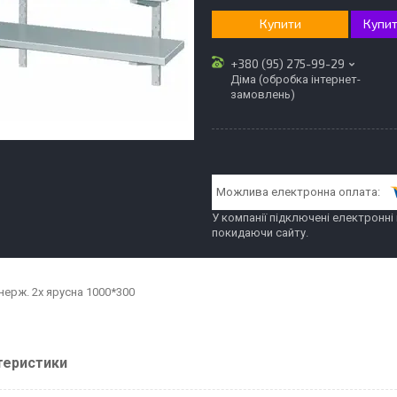
Купити
Купит
+380 (95) 275-99-29
Діма (обробка інтернет-
замовлень)
У компанії підключені електронні
покидаючи сайту.
нерж. 2х ярусна 1000*300
теристики