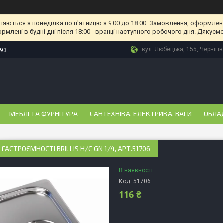
ляються з понеділка по п'ятницю з 9:00 до 18:00. Замовлення, оформлені
рмлені в будні дні після 18:00 - вранці наступного робочого дня. Дякуємо
вул. Любецька, 155, Чернігів
-93
МЕБЛІ ТА ФУРНІТУРА
САНТЕХНІКА, ЕЛЕКТРИКА, ВАГИ
ОБЛА
ГАСТРОЄМНОСТІ BRILLIS Н/С GN 1/4, АРТ.51706
В наявності
Код:
51706
116 ₴