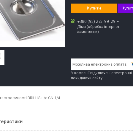
Купити
Купит
+380 (95) 275-99-29
Діма (обробка інтернет-
замовлень)
У компанії підключені електронні
покидаючи сайту.
гастроємності BRILLIS н/с GN 1/4
теристики