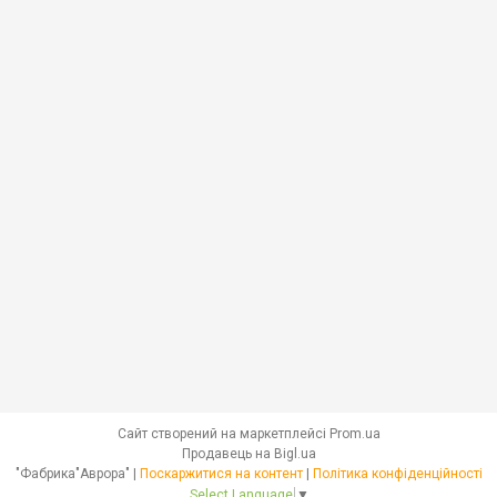
Сайт створений на маркетплейсі
Prom.ua
Продавець на Bigl.ua
"Фабрика"Аврора" |
Поскаржитися на контент
|
Політика конфіденційності
Select Language
▼