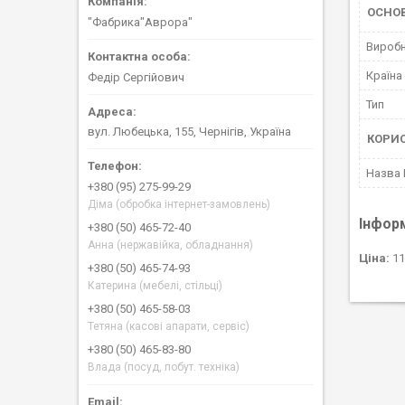
ОСНОВ
"Фабрика"Аврора"
Вироб
Країна
Федір Сергійович
Тип
вул. Любецька, 155, Чернігів, Україна
КОРИ
Назва
+380 (95) 275-99-29
Діма (обробка інтернет-замовлень)
Інфор
+380 (50) 465-72-40
Анна (нержавійка, обладнання)
Ціна:
11
+380 (50) 465-74-93
Катерина (мебелі, стільці)
+380 (50) 465-58-03
Тетяна (касові апарати, сервіс)
+380 (50) 465-83-80
Влада (посуд, побут. техніка)