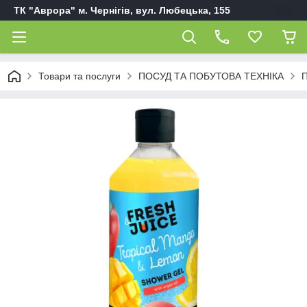
ТК "Аврора" м. Чернігів, вул. Любецька, 155
Товари та послуги
ПОСУД ТА ПОБУТОВА ТЕХНІКА
П