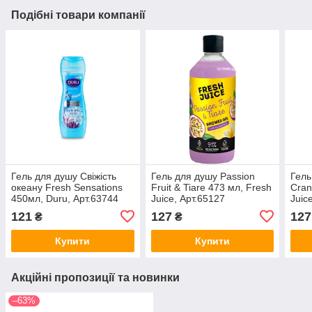
Подібні товари компанії
Гель для душу Свіжість
Гель для душу Passion
Гель
океану Fresh Sensations
Fruit & Tiare 473 мл, Fresh
Cran
450мл, Duru, Арт.63744
Juice, Арт.65127
Juic
121
127
127
₴
₴
Купити
Купити
Акційні пропозиції та новинки
–63%