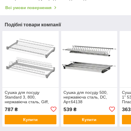
Всі умови повернення
Подібні товари компанії
Сушка для посуду
Сушка для посуду 500,
Суша
Standard 3, 800,
нержавіюча сталь, DC,
1" 5
нержавіюча сталь, Giff,
Арт.64138
Плас
Арт.74364
Арт.
787
539
363
₴
₴
Купити
Купити