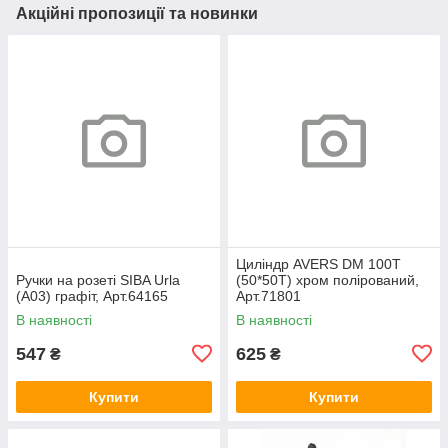
Акційні пропозиції та новинки
Циліндр AVERS DM 100T
Ручки на розеті SIBA Urla
(50*50T) хром полірований,
(А03) графіт, Арт.64165
Арт.71801
В наявності
В наявності
547
625
₴
₴
Купити
Купити