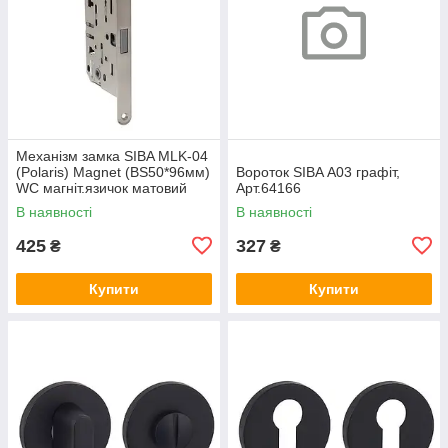
Механізм замка SIBA MLK-04
(Polaris) Magnet (BS50*96мм)
Вороток SIBA А03 графіт,
WC магніт.язичок матовий
Арт.64166
нікель, Арт.74644
В наявності
В наявності
425
327
₴
₴
Купити
Купити