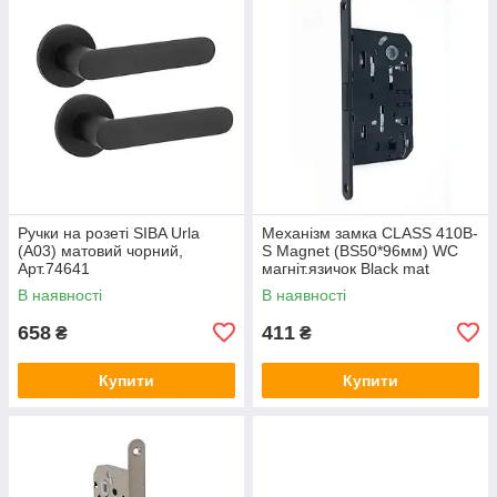
Ручки на розеті SIBA Urla
Механізм замка CLASS 410B-
(А03) матовий чорний,
S Magnet (BS50*96мм) WC
Арт.74641
магніт.язичок Black mat
чорний матовий, Арт.74647
В наявності
В наявності
658
411
₴
₴
Купити
Купити