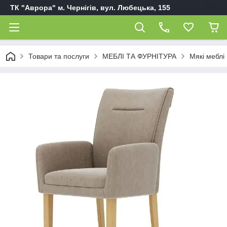
ТК "Аврора" м. Чернігів, вул. Любецька, 155
Товари та послуги
МЕБЛІ ТА ФУРНІТУРА
Мякі меблі