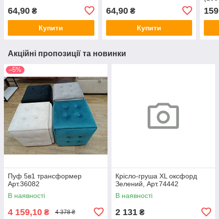
64,90
64,90
159
₴
₴
Купити
Купити
Акційні пропозиції та новинки
–5%
Пуф 5в1 трансформер
Крісло-груша ХL оксфорд
Арт.36082
Зелений, Арт.74442
В наявності
В наявності
4 159,10
2 131
₴
₴
4 378 ₴