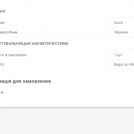
ВНІ
ник
Guris
 виробник
Україна
СТУВАЛЬНИЦЬКІ ХАРАКТЕРИСТИКИ
сть в пакованні
1 шт
 RU
Верстат Me
мація для замовлення
 ₴