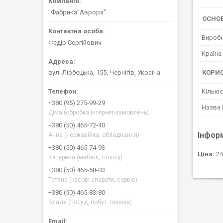
"Фабрика"Аврора"
ОСНО
Вироб
Федір Сергійович
Країна
КОРИ
вул. Любецька, 155, Чернігів, Україна
Кількі
+380 (95) 275-99-29
Назва
Діма (обробка інтернет-замовлень)
+380 (50) 465-72-40
Інфор
Анна (нержавійка, обладнання)
+380 (50) 465-74-93
Ціна:
24
Катерина (мебелі, стільці)
+380 (50) 465-58-03
Тетяна (касові апарати, сервіс)
+380 (50) 465-83-80
Влада (посуд, побут. техніка)