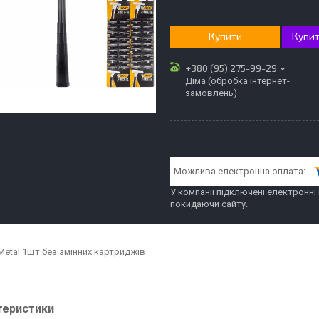
Купити
Купит
+380 (95) 275-99-29
Діма (обробка інтернет-
замовлень)
У компанії підключені електронні
покидаючи сайту.
Metal 1шт без змінних картриджів
теристики