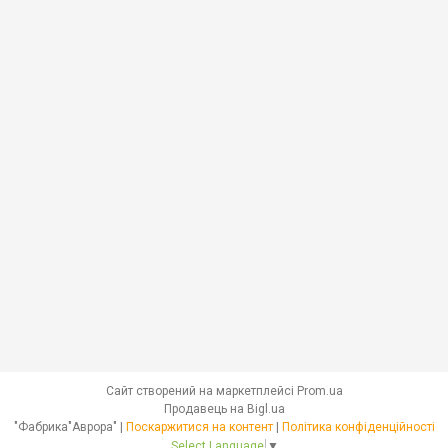
Сайт створений на маркетплейсі
Prom.ua
Продавець на Bigl.ua
"Фабрика"Аврора" |
Поскаржитися на контент
|
Політика конфіденційності
Select Language
▼