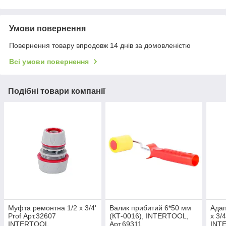
Умови повернення
Повернення товару впродовж 14 днів за домовленістю
Всі умови повернення
Подібні товари компанії
Муфта ремонтна 1/2 х 3/4'
Валик прибитий 6*50 мм
Адап
Prof Арт.32607
(КТ-0016), INTERTOOL,
х 3/
INTERTOOL
Арт.69311
INT