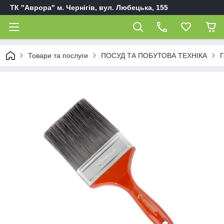
ТК "Аврора" м. Чернігів, вул. Любецька, 155
Товари та послуги
ПОСУД ТА ПОБУТОВА ТЕХНІКА
Г