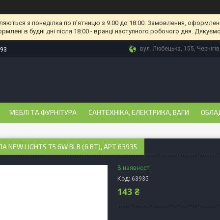
ляються з понеділка по п'ятницю з 9:00 до 18:00. Замовлення, оформлені
рмлені в будні дні після 18:00 - вранці наступного робочого дня. Дякуємо
вул. Любецька, 155, Чернігів
-93
МЕБЛІ ТА ФУРНІТУРА
САНТЕХНІКА, ЕЛЕКТРИКА, ВАГИ
ОБЛА
А NEW LIGHTS T5 6W BLB (6 ВТ), АРТ.63935
В наявності
Код:
63935
143 ₴