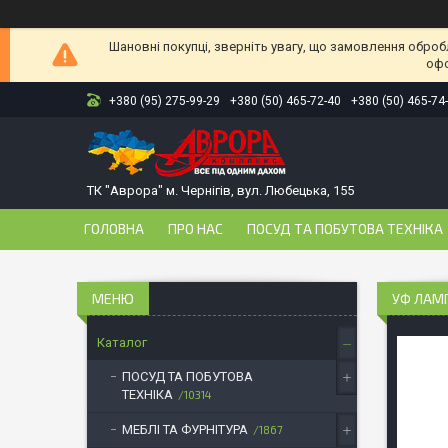
Шановні покупці, зверніть увагу, що замовлення оброб
офо
+380 (95) 275-99-29
+380 (50) 465-72-40
+380 (50) 465-74
ТК "Аврора" м. Чернігів, вул. Любецька, 155
ГОЛОВНА
ПРО НАС
ПОСУД ТА ПОБУТОВА ТЕХНІКА
УФ ЛАМП
Каталог
ПОСУД ТА ПОБУТОВА
ТЕХНІКА
10314
МЕБЛІ ТА ФУРНІТУРА
1867