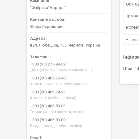
ОСНО
"Фабрика"Аврора"
Країна
Федір Сергійович
КОРИ
Назва
вул. Любецька, 155, Чернігів, Україна
Інфор
+380 (95) 275-99-29
Ціна:
14
Діма (обробка інтернет-замовлень)
+380 (50) 465-72-40
Анна (нержавійка, обладнання)
+380 (50) 465-74-93
Катерина (мебелі, стільці)
+380 (50) 465-58-03
Тетяна (касові апарати, сервіс)
+380 (50) 465-83-80
Влада (посуд, побут. техніка)