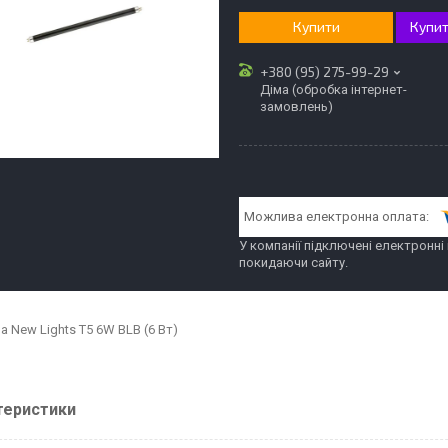
Купити
Купит
+380 (95) 275-99-29
Діма (обробка інтернет-
замовлень)
У компанії підключені електронні
покидаючи сайту.
 New Lights T5 6W BLB (6 Вт)
теристики