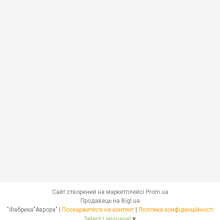
Сайт створений на маркетплейсі
Prom.ua
Продавець на Bigl.ua
"Фабрика"Аврора" |
Поскаржитися на контент
|
Політика конфіденційності
Select Language
▼