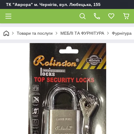
ТК "Аврора" м. Чернігів, вул. Любецька, 155
Товари та послуги
МЕБЛІ ТА ФУРНІТУРА
Фурнітура