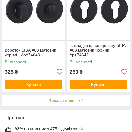
Накладки на серцевину SIBA
Вороток SIBA А03 матовий
А03 матовий чорний,
чорний, Арт.74643
Арт.74642
В наявності
В наявності
328
253
₴
₴
Купити
Купити
Показати ще
Про нас
93% позитивних з 475 відгуків за рік