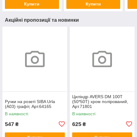
Купити
Купити
Акційні пропозиції та новинки
Циліндр AVERS DM 100T
Ручки на розеті SIBA Urla
(50*50T) хром полірований,
(А03) графіт, Арт.64165
Арт.71801
В наявності
В наявності
547
625
₴
₴