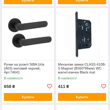
Купити
Купити
Ручки на розеті SIBA Urla
Механізм замка CLASS 410B-
(А03) матовий чорний,
S Magnet (BS50*96мм) WC
Арт.74641
магніт.язичок Black mat
чорний матовий, Арт.74647
В наявності
В наявності
658
411
₴
₴
Купити
Купити