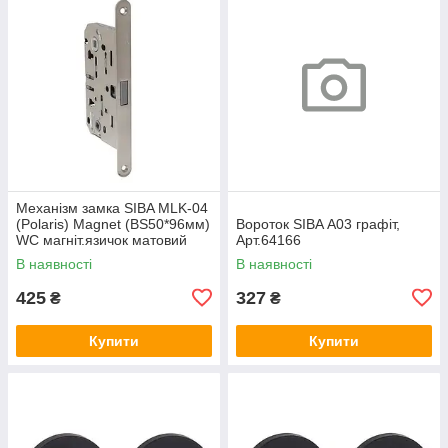
Механізм замка SIBA MLK-04
(Polaris) Magnet (BS50*96мм)
Вороток SIBA А03 графіт,
WC магніт.язичок матовий
Арт.64166
нікель, Арт.74644
В наявності
В наявності
425
327
₴
₴
Купити
Купити