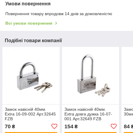
Умови повернення
Повернення товару впродовж 14 днів за домовленістю
Всі умови повернення
Подібні товари компанії
Замок навісній 40мм.
Замок навісній 40мм.
Замо
Extra 16-09-002 Арт.32645
Extra довга дужка 16-07-
30мм
FZB
001 Арт.32649 FZB
70
154
84
₴
₴